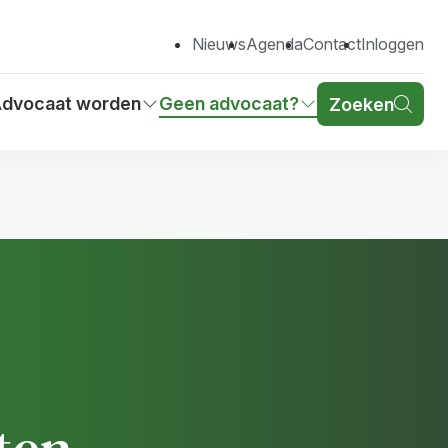
Nieuws
Agenda
Contact
Inloggen
dvocaat worden
Geen advocaat?
Zoeken
r
oon submenu voor
Toon submenu voor