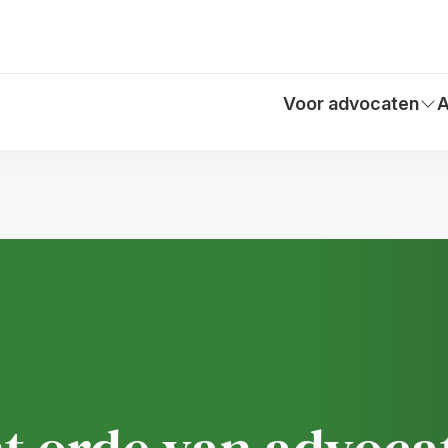
Voor advocaten
A
Toon submenu voo
T